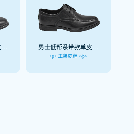
皮鞋
男士低帮系带款单皮鞋
(春秋)
<p> 工装皮鞋 </p>